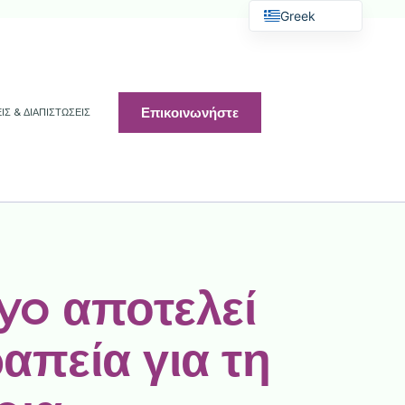
Greek
English
French
Polish
Επικοινωνήστε
ΙΣ & ΔΙΑΠΙΣΤΏΣΕΙΣ
Arabic
Spanish
Croatian
Romanian
Slovak
Ukrainian
yo αποτελεί
Bulgarian
απεία για τη