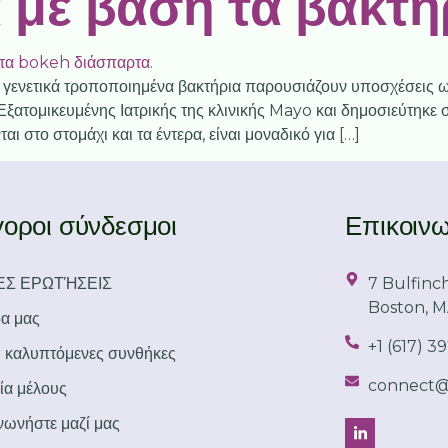
 με βάση τα βακτή
 γενετικά τροποποιημένα βακτήρια παρουσιάζουν υποσχέσεις ως
 Εξατομικευμένης Ιατρικής της κλινικής Mayo και δημοσιεύτηκε
ι στο στομάχι και τα έντερα, είναι μοναδικό για […]
οροι σύνδεσμοι
Επικοιν
Σ ΕΡΩΤΉΣΕΙΣ
7 Bulfinch
Boston, M
α μας
+1 (617) 3
ι καλυπτόμενες συνθήκες
connect@
ία μέλους
νωνήστε μαζί μας