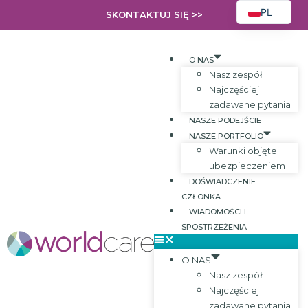
PL
SKONTAKTUJ SIĘ >>
EN
FR
O NAS
Nasz zespół
EL
Najczęściej
AR
zadawane pytania
NASZE PODEJŚCIE
ES
NASZE PORTFOLIO
HR
Warunki objęte
ubezpieczeniem
RO
DOŚWIADCZENIE
SK
CZŁONKA
WIADOMOŚCI I
UK
SPOSTRZEŻENIA
BG
O NAS
Nasz zespół
Najczęściej
zadawane pytania