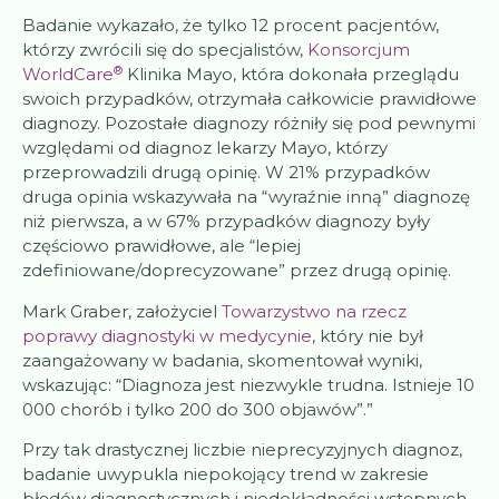
Badanie wykazało, że tylko 12 procent pacjentów,
którzy zwrócili się do specjalistów,
Konsorcjum
®
WorldCare
Klinika Mayo, która dokonała przeglądu
swoich przypadków, otrzymała całkowicie prawidłowe
diagnozy. Pozostałe diagnozy różniły się pod pewnymi
względami od diagnoz lekarzy Mayo, którzy
przeprowadzili drugą opinię. W 21% przypadków
druga opinia wskazywała na “wyraźnie inną” diagnozę
niż pierwsza, a w 67% przypadków diagnozy były
częściowo prawidłowe, ale “lepiej
zdefiniowane/doprecyzowane” przez drugą opinię.
Mark Graber, założyciel
Towarzystwo na rzecz
poprawy diagnostyki w medycynie
, który nie był
zaangażowany w badania, skomentował wyniki,
wskazując: “Diagnoza jest niezwykle trudna. Istnieje 10
000 chorób i tylko 200 do 300 objawów”.”
Przy tak drastycznej liczbie nieprecyzyjnych diagnoz,
badanie uwypukla niepokojący trend w zakresie
błędów diagnostycznych i niedokładności wstępnych