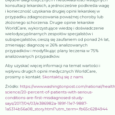
konsultacji lekarskich, a jednocześnie podkreśla wagę
i konieczność uzyskania drugiej opinii lekarskiej w
przypadku zdiagnozowania poważnej choroby lub
złożonego schorzenia. Drugie opinie lekarskie
WorldCare, wykorzystujące wiedzę i doświadczenie
wielodyscyplinarnych zespołów specjalistów i
subspecjalistów, cieszą się zaufaniem od ponad 24 lat,
zmieniając diagnozę w 26% analizowanych
przypadków i modyfikując plany leczenia w 75%
analizowanych przypadków.
Aby uzyskać więcej informacji na temat wartości i
wpływu drugich opinii medycznych WorldCare,
prosimy o kontakt.
Skontaktuj się z nami.
Źródło:
https://www.washingtonpost.com/national/health
science/20-percent-of-patients-with-serious-
conditions-are-first-misdiagnosed-study-
says/2017/04/03/e386982a-189f-11e7-9887-
1a5314b56a08_story.html?utm_term=.fb65c6284944