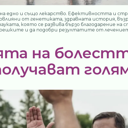
н на едно и също лекарство. Ефективността и с
овлияни от генетиката, здравната история, възр
ауката, която се развива бързо благодарение на
решките и да подобри резултатите от лечението.
ята на болестт
получават голя