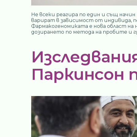
Не всеки реагира по един и същ начи
варират в зависимост от индивида, п
Фармакогеномиката е нова област на н
дозирането по метода на пробите и г
Изследвани
Паркинсон 