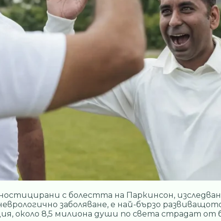
ностицирани с болестта на Паркинсон, изследвани
еврологично заболяване, е най-бързо развиващото
ия, около 8,5 милиона души по света страдат от