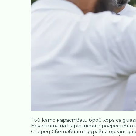
Тъй като нарастващ брой хора са диаг
Болестта на Паркинсон, прогресивно н
Според Световната здравна организац