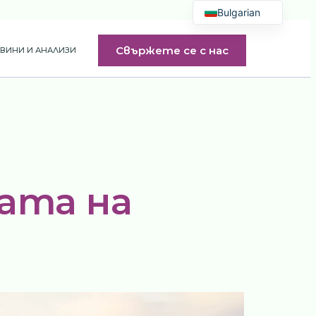
Bulgarian
English
Свържете се с нас
ВИНИ И АНАЛИЗИ
French
Greek
Polish
Arabic
Spanish
Croatian
ата на
Romanian
Slovak
Ukrainian