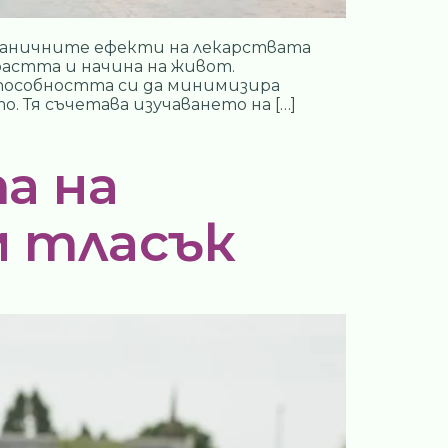
траничните ефекти на лекарствата
астта и начина на живот.
 способността си да минимизира
 Тя съчетава изучаването на […]
а на
м тласък