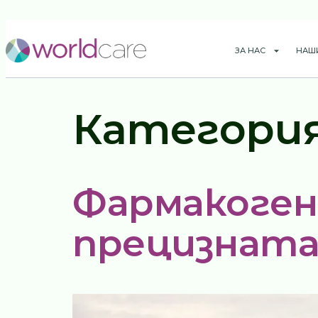
ЗА НАС
НАШ
Категори
Фармакоген
прецизната