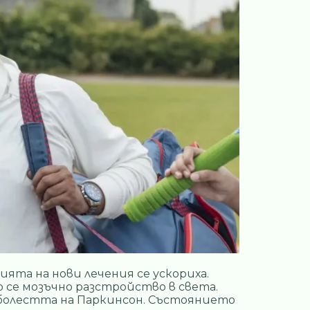
ята на нови лечения се ускориха.
 се мозъчно разстройство в света.
 болестта на Паркинсон. Състоянието