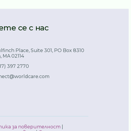
те се с нас
lfinch Place, Suite 301, PO Box 8310
, MA 02114
617) 397 2770
nect@worldcare.com
ика за поверителност
|