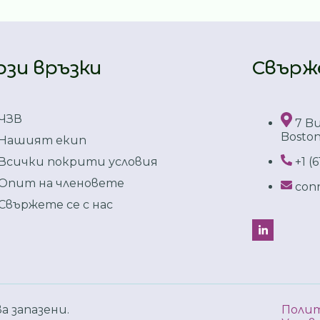
рзи връзки
Свърже
ЧЗВ
7 Bu
Boston
Нашият екип
Всички покрити условия
+1 (
Опит на членовете
con
Свържете се с нас
а запазени.
Полит