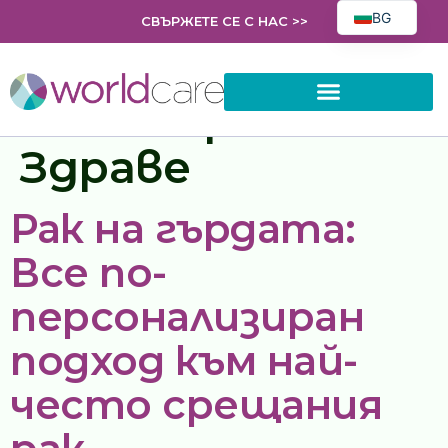
BG
СВЪРЖЕТЕ СЕ С НАС >>
EN
FR
Категория:
EL
НАШЕТО ПОРТФОЛИО
Здраве
PL
AR
Рак на гърдата:
ES
HR
Все по-
RO
персонализиран
SK
подход към най-
UK
често срещания