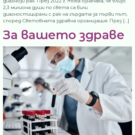
диагнози рак. През 2022 г. това означава, че близо
2,3 милиона души по света са били
диагностицирани с рак на гърдата за първи път,
според Световната здравна организация. През […]
За вашето здраве