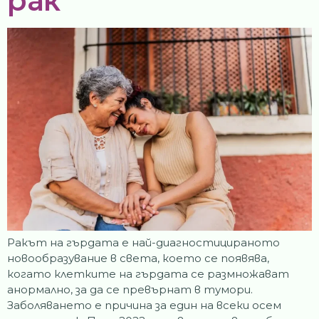
рак
Ракът на гърдата е най-диагностицираното
новообразувание в света, което се появява,
когато клетките на гърдата се размножават
анормално, за да се превърнат в тумори.
Заболяването е причина за един на всеки осем