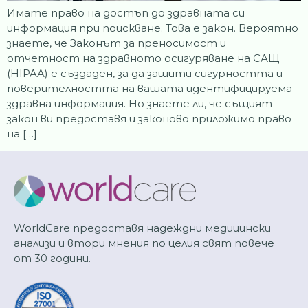
Имате право на достъп до здравната си
информация при поискване. Това е закон. Вероятно
знаете, че Законът за преносимост и
отчетност на здравното осигуряване на САЩ
(HIPAA) е създаден, за да защити сигурността и
поверителността на вашата идентифицируема
здравна информация. Но знаете ли, че същият
закон ви предоставя и законово приложимо право
на […]
WorldCare предоставя надеждни медицински
анализи и втори мнения по целия свят повече
от 30 години.