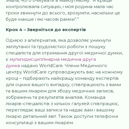
знала, чого очікувати в майбутньому. “Я краще
контролювала ситуацію, і моя родина мала час
трохи звикнути до всього, зрозуміти, наскільки це
буде інакше і які часові рамки”.”
Крок 4 – Зверніться до експертів
Однією з альтернатив, яка дозволяє уникнути
заплутаної та трудомісткої роботи з пошуку
спеціаліста для отримання другої медичної думки,
є
мультидисциплінарна медична друга
думка
надано WorldCare. Члени Медичного
центру WorldCare супроводжують вас на кожному
кроці – підбирають найкращу команду експертів
для оцінки вашого випадку, співпрацюють з вами
та вашим лікарем для збору медичних записів,
зображень та результатів аналізів. Команда
лікарів-спеціалістів з кількох галузей співпрацює,
переглядає ваші записи та надає вам і вашому
лікарю детальний звіт. Також доступні телефонні
консультації з вашим лікарем.