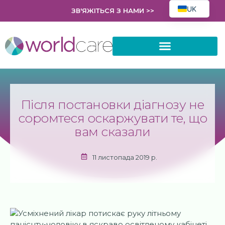
UK
ЗВ'ЯЖІТЬСЯ З НАМИ >>
EN
FR
EL
НОВИНИ ТА АНАЛІТИКА
PL
AR
Після постановки діагнозу не
ES
соромтеся оскаржувати те, що
HR
вам сказали
RO
11 листопада 2019 р.
SK
BG