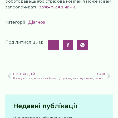
роботодавець або страхова компанія може їх вам
запропонувати,
зв'яжіться з нами.
Категорії:
Діагноз
Поділитися цим:
ПОПЕРЕДНІЙ
ДАЛІ
Коли у когось, кого ви любите, діагностують серйозне захворювання, будьте його покровителем у справі здоров'я
Другі медичні думки та діагноз раку повинні йти пліч-о-пліч
Недавні публікації
Що прорив у лікуванні раку