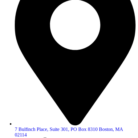
7 Bulfinch Place, Suite 301, PO Box 8310 Boston, MA
02114