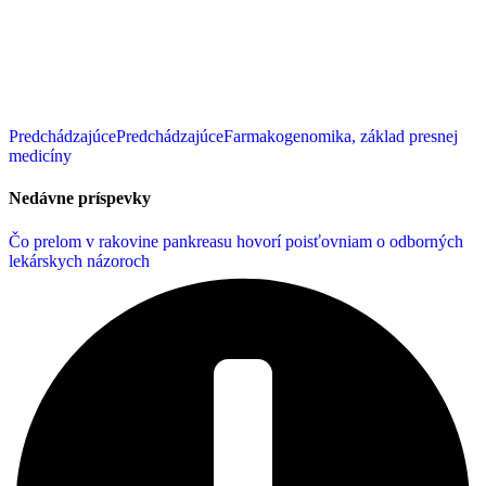
Predchádzajúce
Predchádzajúce
Farmakogenomika, základ presnej
medicíny
Nedávne príspevky
Čo prelom v rakovine pankreasu hovorí poisťovniam o odborných
lekárskych názoroch