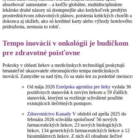
absorbovať samostatne – a keďže globálne, multidisciplinárne
lekárske druhé názory sú dostupnejšie ako kedykoľvek predtým
prostredníctvom zdravotných plánov, poistenia kritických chorôb a
dokonca aj služieb, ako sú kreditné karty alebo výhody hotelového
pridruženia, nemusia to robiť.
Tempo inovácií v onkológii je budíčkom
pre zdravotné poisťovne
Pokroky v oblasti liekov a medicínskych technológií poskytujú
hmatateľné ukazovatele ohromujúceho tempa medicínskych
inovácií. Zamyslite sa nad tým, čo sa stalo len za posledné mesiace:
Od mája 2026
Európska agentúra pre lieky
vydala 36
pozitívnych stanovísk k novým liekom a 59 ďalších
stanovísk, ktorými sa rozširuje schválené použitie
existujúcich liečebných postupov.
Zdravotníctvo Kanady
V období od apríla 2025 do
februára 2026 schválila spoločnosť 56 nových
farmaceutických liekov, 23 nových biologických
liekov, 134 generických farmaceutických liekov a 12
biosimilárnych liekov. Z nich 43 obsahuje liečivé