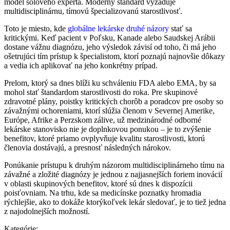
model sólového experta. Moderný štandard vyžaduje
multidisciplinárnu, tímovú špecializovanú starostlivosť.
Toto je miesto, kde
globálne lekárske druhé názory
stať sa
kritickými. Keď pacient v Poľsku, Kanade alebo Saudskej Arábii
dostane vážnu diagnózu, jeho výsledok závisí od toho, či má jeho
ošetrujúci tím prístup k špecialistom, ktorí poznajú najnovšie dôkazy
a vedia ich aplikovať na jeho konkrétny prípad.
Prelom, ktorý sa dnes blíži ku schváleniu FDA alebo EMA, by sa
mohol stať štandardom starostlivosti do roka. Pre skupinové
zdravotné plány, poistky kritických chorôb a poradcov pre osoby so
závažnými ochoreniami, ktorí slúžia členom v Severnej Amerike,
Európe, Afrike a Perzskom zálive, už medzinárodné odborné
lekárske stanovisko nie je doplnkovou ponukou – je to zvýšenie
benefitov, ktoré priamo ovplyvňuje kvalitu starostlivosti, ktorú
členovia dostávajú, a presnosť následných nárokov.
Ponúkanie prístupu k druhým názorom multidisciplinárneho tímu na
závažné a zložité diagnózy je jednou z najjasnejších foriem inovácií
v oblasti skupinových benefitov, ktoré sú dnes k dispozícii
poisťovniam. Na trhu, kde sa medicínske poznatky hromadia
rýchlejšie, ako to dokáže ktorýkoľvek lekár sledovať, je to tiež jedna
z najodolnejších možností.
Kategórie: