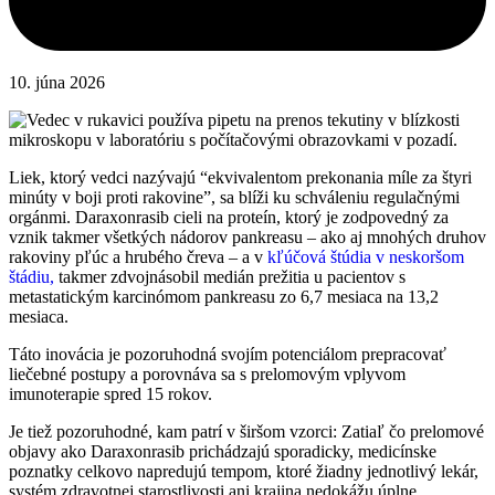
10. júna 2026
Liek, ktorý vedci nazývajú “ekvivalentom prekonania míle za štyri
minúty v boji proti rakovine”, sa blíži ku schváleniu regulačnými
orgánmi. Daraxonrasib cieli na proteín, ktorý je zodpovedný za
vznik takmer všetkých nádorov pankreasu – ako aj mnohých druhov
rakoviny pľúc a hrubého čreva – a v
kľúčová štúdia v neskoršom
štádiu,
takmer zdvojnásobil medián prežitia u pacientov s
metastatickým karcinómom pankreasu zo 6,7 mesiaca na 13,2
mesiaca.
Táto inovácia je pozoruhodná svojím potenciálom prepracovať
liečebné postupy a porovnáva sa s prelomovým vplyvom
imunoterapie spred 15 rokov.
Je tiež pozoruhodné, kam patrí v širšom vzorci: Zatiaľ čo prelomové
objavy ako Daraxonrasib prichádzajú sporadicky, medicínske
poznatky celkovo napredujú tempom, ktoré žiadny jednotlivý lekár,
systém zdravotnej starostlivosti ani krajina nedokážu úplne