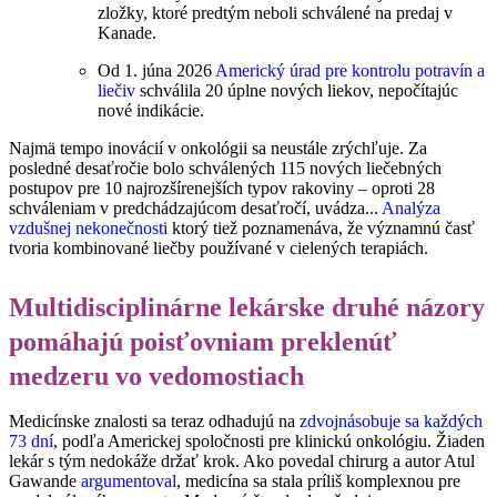
zložky, ktoré predtým neboli schválené na predaj v
Kanade.
Od 1. júna 2026
Americký úrad pre kontrolu potravín a
liečiv
schválila 20 úplne nových liekov, nepočítajúc
nové indikácie.
Najmä tempo inovácií v onkológii sa neustále zrýchľuje. Za
posledné desaťročie bolo schválených 115 nových liečebných
postupov pre 10 najrozšírenejších typov rakoviny – oproti 28
schváleniam v predchádzajúcom desaťročí, uvádza...
Analýza
vzdušnej nekonečnosti
ktorý tiež poznamenáva, že významnú časť
tvoria kombinované liečby používané v cielených terapiách.
Multidisciplinárne lekárske druhé názory
pomáhajú poisťovniam preklenúť
medzeru vo vedomostiach
Medicínske znalosti sa teraz odhadujú na
zdvojnásobuje sa každých
73 dní
, podľa Americkej spoločnosti pre klinickú onkológiu. Žiaden
lekár s tým nedokáže držať krok. Ako povedal chirurg a autor Atul
Gawande
argumentoval
, medicína sa stala príliš komplexnou pre