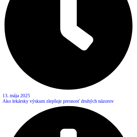
13. mája 2025
Ako lekársky výskum zlepšuje presnosť druhých názorov