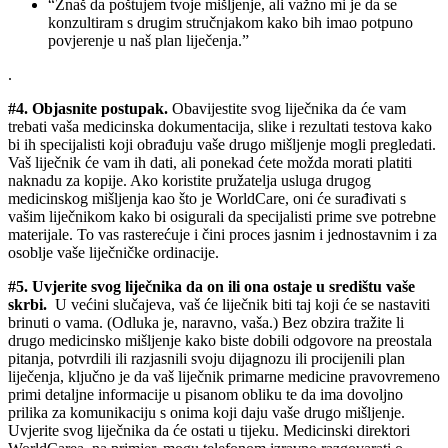
“Znaš da poštujem tvoje mišljenje, ali važno mi je da se
konzultiram s drugim stručnjakom kako bih imao potpuno
povjerenje u naš plan liječenja.”
.
#4. Objasnite postupak.
Obavijestite svog liječnika da će vam
trebati vaša medicinska dokumentacija, slike i rezultati testova kako
bi ih specijalisti koji obrađuju vaše drugo mišljenje mogli pregledati.
Vaš liječnik će vam ih dati, ali ponekad ćete možda morati platiti
naknadu za kopije. Ako koristite pružatelja usluga drugog
medicinskog mišljenja kao što je WorldCare, oni će surađivati s
vašim liječnikom kako bi osigurali da specijalisti prime sve potrebne
materijale. To vas rasterećuje i čini proces jasnim i jednostavnim i za
osoblje vaše liječničke ordinacije.
#5. Uvjerite svog liječnika da on ili ona ostaje u središtu vaše
skrbi.
U većini slučajeva, vaš će liječnik biti taj koji će se nastaviti
brinuti o vama. (Odluka je, naravno, vaša.) Bez obzira tražite li
drugo medicinsko mišljenje kako biste dobili odgovore na preostala
pitanja, potvrdili ili razjasnili svoju dijagnozu ili procijenili plan
liječenja, ključno je da vaš liječnik primarne medicine pravovremeno
primi detaljne informacije u pisanom obliku te da ima dovoljno
prilika za komunikaciju s onima koji daju vaše drugo mišljenje.
Uvjerite svog liječnika da će ostati u tijeku. Medicinski direktori