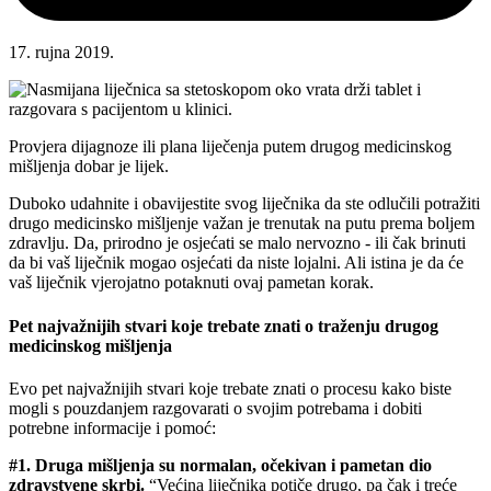
17. rujna 2019.
Provjera dijagnoze ili plana liječenja putem drugog medicinskog
mišljenja dobar je lijek.
Duboko udahnite i obavijestite svog liječnika da ste odlučili potražiti
drugo medicinsko mišljenje važan je trenutak na putu prema boljem
zdravlju. Da, prirodno je osjećati se malo nervozno - ili čak brinuti
da bi vaš liječnik mogao osjećati da niste lojalni. Ali istina je da će
vaš liječnik vjerojatno potaknuti ovaj pametan korak.
Pet najvažnijih stvari koje trebate znati o traženju drugog
medicinskog mišljenja
Evo pet najvažnijih stvari koje trebate znati o procesu kako biste
mogli s pouzdanjem razgovarati o svojim potrebama i dobiti
potrebne informacije i pomoć:
#1. Druga mišljenja su normalan, očekivan i pametan dio
zdravstvene skrbi.
“Većina liječnika potiče drugo, pa čak i treće