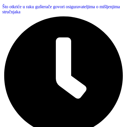
Što otkriće u raku gušterače govori osiguravateljima o mišljenjima
stručnjaka