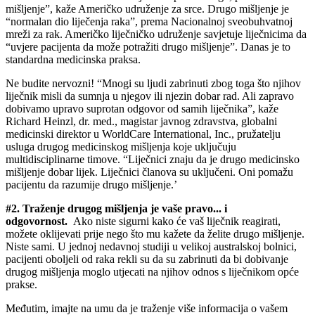
mišljenje”, kaže Američko udruženje za srce. Drugo mišljenje je
“normalan dio liječenja raka”, prema Nacionalnoj sveobuhvatnoj
mreži za rak. Američko liječničko udruženje savjetuje liječnicima da
“uvjere pacijenta da može potražiti drugo mišljenje”. Danas je to
standardna medicinska praksa.
Ne budite nervozni! “Mnogi su ljudi zabrinuti zbog toga što njihov
liječnik misli da sumnja u njegov ili njezin dobar rad. Ali zapravo
dobivamo upravo suprotan odgovor od samih liječnika”, kaže
Richard Heinzl, dr. med., magistar javnog zdravstva, globalni
medicinski direktor u WorldCare International, Inc., pružatelju
usluga drugog medicinskog mišljenja koje uključuju
multidisciplinarne timove. “Liječnici znaju da je drugo medicinsko
mišljenje dobar lijek. Liječnici članova su uključeni. Oni pomažu
pacijentu da razumije drugo mišljenje.’
#2. Traženje drugog mišljenja je vaše pravo... i
odgovornost.
Ako niste sigurni kako će vaš liječnik reagirati,
možete oklijevati prije nego što mu kažete da želite drugo mišljenje.
Niste sami. U jednoj nedavnoj studiji u velikoj australskoj bolnici,
pacijenti oboljeli od raka rekli su da su zabrinuti da bi dobivanje
drugog mišljenja moglo utjecati na njihov odnos s liječnikom opće
prakse.
Međutim, imajte na umu da je traženje više informacija o vašem