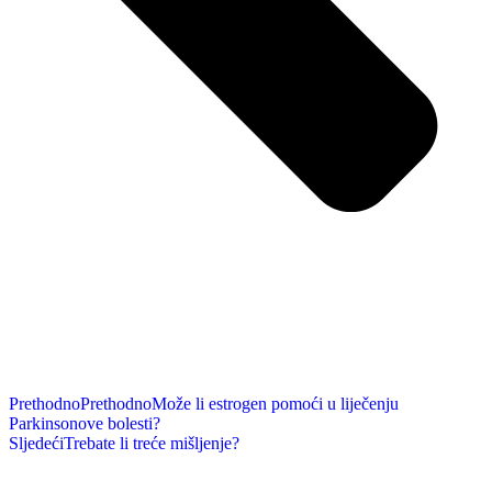
Prethodno
Prethodno
Može li estrogen pomoći u liječenju
Parkinsonove bolesti?
Sljedeći
Trebate li treće mišljenje?