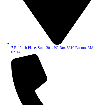
7 Bulfinch Place, Suite 301, PO Box 8310 Boston, MA
02114