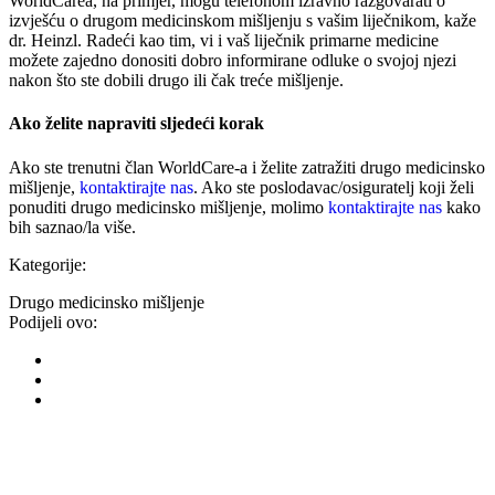
WorldCarea, na primjer, mogu telefonom izravno razgovarati o
izvješću o drugom medicinskom mišljenju s vašim liječnikom, kaže
dr. Heinzl. Radeći kao tim, vi i vaš liječnik primarne medicine
možete zajedno donositi dobro informirane odluke o svojoj njezi
nakon što ste dobili drugo ili čak treće mišljenje.
Ako želite napraviti sljedeći korak
Ako ste trenutni član WorldCare-a i želite zatražiti drugo medicinsko
mišljenje,
kontaktirajte nas
. Ako ste poslodavac/osiguratelj koji želi
ponuditi drugo medicinsko mišljenje, molimo
kontaktirajte nas
kako
bih saznao/la više.
Kategorije:
Drugo medicinsko mišljenje
Podijeli ovo: