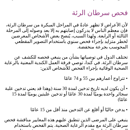
فحص سرطان الرئة
لأن الأعراض لا تظهر عادةً في المراحل المبكرة من سرطان الرئة،
فإن معظم الناس لا يدركون إصابتهم به إلا بعد وصوله إلى المرحلة
الثالثة أو الرابعة. ولهذا السبب، يُنصح بعض الأشخاص المعرضين
لخطر متزايد بإجراء فحص سنوي باستخدام التصوير المقطعي
المحوسب بجرعة منخفضة.
تختلف الدول في توصياتها بشأن من ينبغي فحصه للكشف عن
سرطان الرئة. في كندا، توصي فرقة العمل الكندية المعنية بالرعاية
الصحية الوقائية بإجراء الفحص للأشخاص الذين:
• تتراوح أعمارهم بين 55 و 74 عامًا
• أن يكون لديه تاريخ تدخين لمدة 30 سنة (وهذا قد يعني تدخين علبة
سجائر واحدة يوميًا لمدة 30 عامًا أو تدخين علبتين يوميًا لمدة 15
عامًا)
• يدخن حاليًا أو أقلع عن التدخين منذ أقل من 15 عامًا
ينبغي على المرضى الذين تنطبق عليهم هذه المعايير مناقشة فحص
سرطان الرئة مع مقدم الرعاية الصحية. يتم الفحص باستخدام