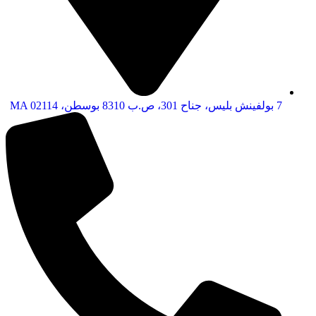
7 بولفينش بليس، جناح 301، ص.ب 8310 بوسطن، MA 02114