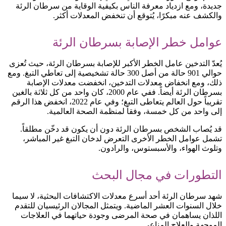
جديدة، ومع ازدياد معرفة الناس بكيفية الوقاية من سرطان الرئة
والكشف عنه مبكرًا، يُتوقع أن تنخفض المعدلات أكثر.
عوامل خطر الإصابة بسرطان الرئة
يُعدّ التدخين عامل الخطر الأكبر للإصابة بسرطان الرئة، حيث تُعزى
حوالي 901 حالة من أصل 300 حالة تشخيصية إلى تعاطي التبغ. ومع
ذلك، ومع انخفاض معدلات التدخين، انخفضت معدلات الإصابة
بسرطان الرئة أيضاً. ففي عام 2000، كان واحد من كل ثلاثة بالغين
تقريباً حول العالم يتعاطى التبغ؛ وفي عام 2022، انخفض هذا الرقم
إلى واحد من كل خمسة، وفقاً لمنظمة الصحة العالمية.
قد يُصاب الشخص بسرطان الرئة دون أن يكون قد دخّن مطلقاً.
تشمل عوامل الخطر الأخرى التعرض لدخان التبغ غير المباشر،
وتلوث الهواء، والأسبستوس، والرادون.
التطورات في مجال البحث
شهد سرطان الرئة أحد أسرع معدلات الاكتشافات البحثية، لا سيما
خلال السنوات العشر الماضية. ويتمثل المجالان الرئيسيان للتقدم
اللذان يساهمان في صحة المرضى وجودة حياتهما في العلاجات
الموجهة والعلاج المناعي.