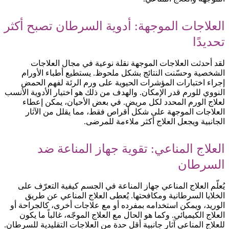
العلاجات الموجهة: أدوية السرطان تصبح أكثر
تحديدًا
لقد أحدثت العلاجات الموجهة نقلة نوعية في مجال العلاجات
الشخصية وحسّنت النتائج بشكل ملحوظ. يستطيع أطباء الأورام
إجراء اختبارات المؤشرات الحيوية على ورم الرئة لفهم الحمض
النووي للورم قدر الإمكان. والهدف من ذلك هو اختيار الأدوية الأنسب
لعلاج الورم المحدد لكل مريض. في بعض الأحيان، يمكن إعطاء
العلاجات الموجهة على شكل أقراص فقط، مما يقلل من الآثار
الجانبية ويجعل العلاج أكثر ملاءمة للمرضى.
العلاج المناعي: تقوية جهاز المناعة ضد
السرطان
يُعلّم العلاج المناعي جهاز المناعة في الجسم كيفية التعرّف على
الخلايا السرطانية ومكافحتها. يُعطى العلاج المناعي عن طريق
الوريد، ويمكن استخدامه بمفرده أو مع علاجات أخرى، كالجراحة أو
العلاج الكيميائي. وكما هو الحال مع العلاج الموجّه، غالباً ما يكون
للعلاج المناعي آثار جانبية أقل حدة من العلاجات التقليدية للسرطان.